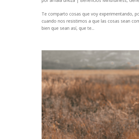
por
amaia urkiza
|
Beneficios Mindfulness
,
Gene
Te comparto cosas que voy experimentando, por 
cuando nos resistimos a que las cosas sean com
bien que sean así, que te...