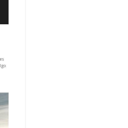
 es
algo