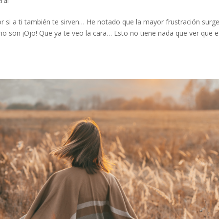
ral
si a ti también te sirven… He notado que la mayor frustración surg
o son ¡Ojo! Que ya te veo la cara… Esto no tiene nada que ver que e