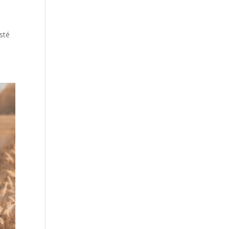
e
sté