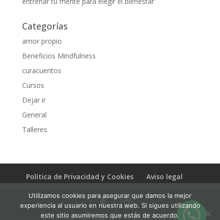
entrenar tu mente para elegir el bienestar
Categorías
amor propio
Beneficios Mindfulness
curacuentos
Cursos
Dejar ir
General
Talleres
Política de Privacidad y Cookies
Aviso legal
Utilizamos cookies para asegurar que damos la mejor
experiencia al usuario en nuestra web. Si sigues utilizando
este sitio asumiremos que estás de acuerdo.
2026 @ CALMADAMENTE - Diseño
CORTEX